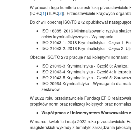
W pracach tego komitetu uczestniczą przedstawiciele 
(ICRC
[1]
i ILAC
[2]
). Przedstawiciele krajowych organiz
Do chwili obecnej ISO/TC 272 opublikował następują
ISO 18385: 2016 Minimalizowanie ryzyka skażen
celów kryminalistycznych - Wymagania;
ISO 21043-1: 2018 Kryminalistyka - Część 1: Poję
ISO 21043-2: 2018 Kryminalistyka - Część 2: Uj
Obecnie ISO/TC 272 pracuje nad kolejnymi normami:
ISO 21043-3 Kryminalistyka - Część 3: Analiza;
ISO 21043-4 Kryminalistyka - Część 4: Interpret
ISO 21043-5 Kryminalistyka - Część 5: Sprawoz
ISO 20964 Kryminalistyka - Wymagania dla mate
zestawów.
W 2022 roku przedstawiciele Fundacji EFIC realizowa
projektów norm oraz realizacji kolejnych prac normaliz
Współpraca z Uniwersytetem Warszawskim w 
W marcu, kwietniu i maju 2022 roku przedstawiciele F
magisterskich wykłady z tematyki zarządzania jakości