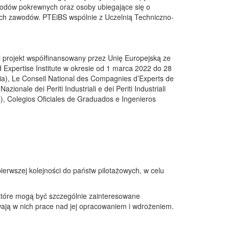
wodów pokrewnych oraz osoby ubiegające się o
ych zawodów. PTEiBS wspólnie z Uczelnią Techniczno-
i projekt współfinansowany przez Unię Europejską ze
 Expertise Institute w okresie od 1 marca 2022 do 28
gia), Le Conseil National des Compagnies d’Experts de
onale dei Periti Industriali e dei Periti Industriali
a), Colegios Oficiales de Graduados e Ingenieros
erwszej kolejności do państw pilotażowych, w celu
 które mogą być szczególnie zainteresowane
rwają w nich prace nad jej opracowaniem i wdrożeniem.