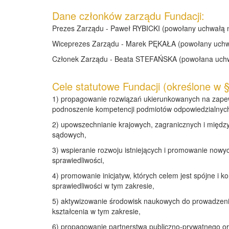
Dane członków zarządu Fundacji:
Prezes Zarządu - Paweł RYBICKI (powołany uchwałą nr
Wiceprezes Zarządu - Marek PĘKAŁA (powołany uchwał
Członek Zarządu - Beata STEFAŃSKA (powołana uchwał
Cele statutowe Fundacji (określone w § 
1) propagowanie rozwiązań ukierunkowanych na zapew
podnoszenie kompetencji podmiotów odpowiedzialnych
2) upowszechnianie krajowych, zagranicznych i między
sądowych,
3) wspieranie rozwoju istniejących i promowanie nowy
sprawiedliwości,
4) promowanie inicjatyw, których celem jest spójne i
sprawiedliwości w tym zakresie,
5) aktywizowanie środowisk naukowych do prowadzenia
kształcenia w tym zakresie,
6) propagowanie partnerstwa publiczno-prywatnego or