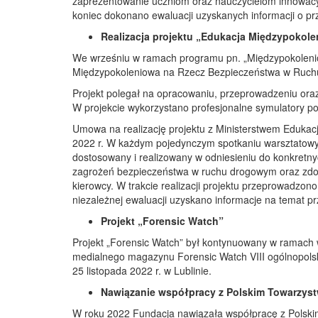
zaprezentowanie uczniom oraz nauczycielom innowacy
koniec dokonano ewaluacji uzyskanych informacji o prz
Realizacja projektu „Edukacja Międzypoko
We wrześniu w ramach programu pn. „Międzypokoleniowe
Międzypokoleniowa na Rzecz Bezpieczeństwa w Ruc
Projekt polegał na opracowaniu, przeprowadzeniu oraz
W projekcie wykorzystano profesjonalne symulatory p
Umowa na realizację projektu z Ministerstwem Edukacji
2022 r. W każdym pojedynczym spotkaniu warsztatowy
dostosowany i realizowany w odniesieniu do konkretnyc
zagrożeń́ bezpieczeństwa w ruchu drogowym oraz zdobyw
kierowcy. W trakcie realizacji projektu przeprowadzon
niezależnej ewaluacji uzyskano informacje na temat prz
Projekt „Forensic Watch”
Projekt „Forensic Watch” był kontynuowany w ramach w
medialnego magazynu Forensic Watch VIII ogólnopolsk
25 listopada 2022 r. w Lublinie.
Nawiązanie współpracy z Polskim Towarzys
W roku 2022 Fundacja nawiązała współpracę z Polski