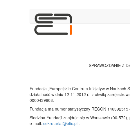
SPRAWOZDANIE Z D
Fundacja „Europejskie Centrum Inicjatyw w Naukach Są
działalność w dniu 12-11-2012 r., z chwilą zarejest
0000439608.
Fundacja ma numer statystyczny REGON 146392515 or
Siedziba Fundacji znajduje się w Warszawie (00-572), p
e-mail:
sekretariat@efic.pl
.