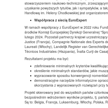
stowarzyszeniem naukowo-technicznym, zrzeszającym 
uzyskanie powyższych tytułów, jak i sympatyków, a t
Handlową im. Heleny Chodkowskiej jest organizatorem
Współpraca z siecią EuroExpert
W ramach współpracy z EuroExpert w 2022 roku Fundacj
środków Komisji Europejskiej Dyrekcji Generalnej "Sp
lutego 2024. Pozostali partnerzy krajowi uczestnicząc
Justice (Francja), Compagnie Nationale des Experts de J
Laureati (Włochy), Landelijk Register van Gerechtelij
Técnicos Industriales (Hiszpania), Înalta Curţi de Casaţ
Rezultatami projektu ma być:
zdefiniowanie minimalnych kryteriów kwalifikuj
określenie minimalnych standardów, jakie muszą
wypracowanie sposobu konwergencji nomenklatu
demonstracyjne narzędzie informatyczne opracow
skorzystania z wypracowanych rozwiązań przy tw
Projekt skierowany jest do wszystkich państw członk
bezpośrednim wdrożeniem wyników projektu, tj. państw,
Są to: Belgia, Francja, Luksemburg, Włochy, Polska, 