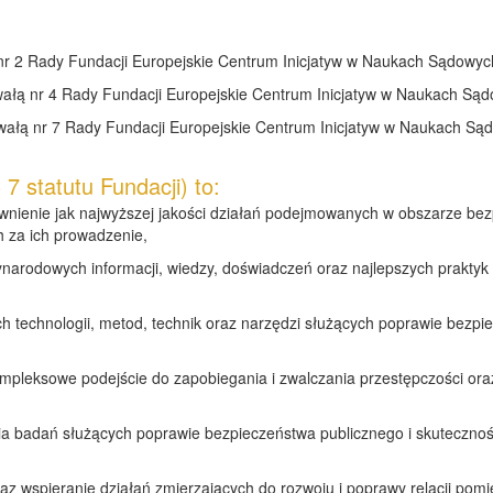
 2 Rady Fundacji Europejskie Centrum Inicjatyw w Naukach Sądowych 
ą nr 4 Rady Fundacji Europejskie Centrum Inicjatyw w Naukach Sądow
ą nr 7 Rady Fundacji Europejskie Centrum Inicjatyw w Naukach Sądo
7 statutu Fundacji) to:
nienie jak najwyższej jakości działań podejmowanych w obszarze bez
 za ich prowadzenie,
narodowych informacji, wiedzy, doświadczeń oraz najlepszych praktyk
ch technologii, metod, technik oraz narzędzi służących poprawie bezpi
 kompleksowe podejście do zapobiegania i zwalczania przestępczości o
 badań służących poprawie bezpieczeństwa publicznego i skutecznośc
az wspieranie działań zmierzających do rozwoju i poprawy relacji po