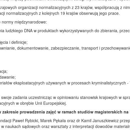
krajowych organizacji normalizacyjnych z 23 krajów, współpracują z ni
acji normalizacyjnych z kolejnych 19 krajów obserwują jego prace.
ce normy międzynarodowe:
ia ludzkiego DNA w produktach wykorzystywanych do zbierania, przec
cia i definicje;
awnianie, dokumentowanie, zabezpieczanie, transport i przechowywani
acja;
dawanie;
riałów eksploatacyjnych używanych w procesach kryminalistycznych -
li swoje zadania uczestnicząc w opiniowaniu stanowisk krajowych w s
acyjnych w obrębie Unii Europejskiej.
zakresie prowadzenia zajęć w ramach studiów magisterskich na 
undacji Paweł Rybicki, Marek Pękała oraz dr Kamil Januszkiewicz prze
ą w naukach sądowych oraz warsztaty z interpretacji dowodów material