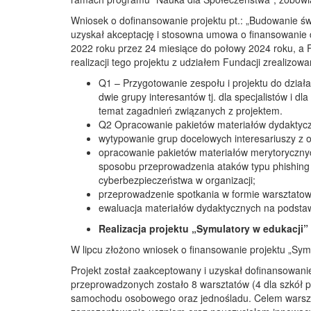
Wniosek o dofinansowanie projektu pt.: „Budowanie ś
uzyskał akceptację i stosowna umowa o finansowanie d
2022 roku przez 24 miesiące do połowy 2024 roku, a 
realizacji tego projektu z udziałem Fundacji zrealizow
Q1 – Przygotowanie zespołu i projektu do dzia
dwie grupy interesantów tj. dla specjalistów i
temat zagadnień związanych z projektem.
Q2 Opracowanie pakietów materiałów dydaktycz
wytypowanie grup docelowych interesariuszy z 
opracowanie pakietów materiałów merytorycznyc
sposobu przeprowadzenia ataków typu phishing i
cyberbezpieczeństwa w organizacji;
przeprowadzenie spotkania w formie warsztatowe
ewaluacja materiałów dydaktycznych na podstaw
Realizacja projektu „Symulatory w edukacji”
W lipcu złożono wniosek o finansowanie projektu „Sym
Projekt został zaakceptowany i uzyskał dofinansowanie
przeprowadzonych zostało 8 warsztatów (4 dla szkół 
samochodu osobowego oraz jednośladu. Celem warszta