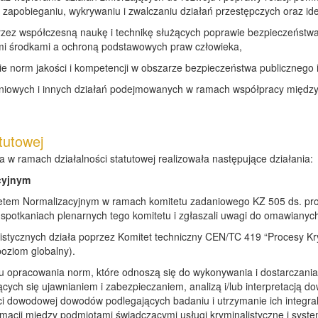
zapobieganiu, wykrywaniu i zwalczaniu działań przestępczych oraz iden
zez współczesną naukę i technikę służących poprawie bezpieczeństwa
mi środkami a ochroną podstawowych praw człowieka,
e norm jakości i kompetencji w obszarze bezpieczeństwa publicznego 
eniowych i innych działań podejmowanych w ramach współpracy międz
tutowej
a w ramach działalności statutowej realizowała następujące działania:
cyjnym
etem Normalizacyjnym w ramach komitetu zadaniowego KZ 505 ds. proc
w spotkaniach plenarnych tego komitetu i zgłaszali uwagi do omawian
stycznych działa poprzez Komitet techniczny CEN/TC 419 “Procesy Kr
oziom globalny).
u opracowania norm, które odnoszą się do wykonywania i dostarczania
ących się ujawnianiem i zabezpieczaniem, analizą i/lub interpretacją
ci dowodowej dowodów podlegających badaniu i utrzymanie ich integra
rmacji między podmiotami świadczącymi usługi kryminalistyczne i syst