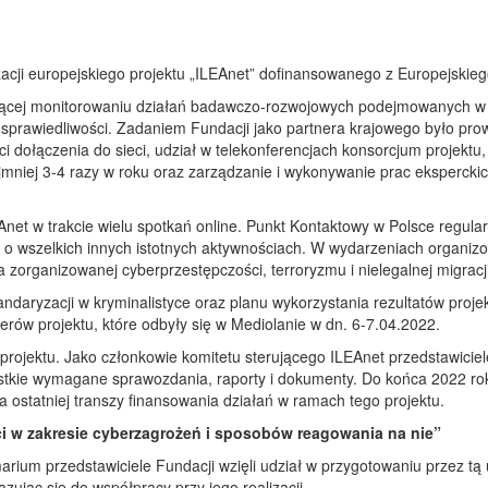
zacji europejskiego projektu „ILEAnet” dofinansowanego z Europejski
użącej monitorowaniu działań badawczo-rozwojowych podejmowanych w eu
u sprawiedliwości. Zadaniem Fundacji jako partnera krajowego było pr
i dołączenia do sieci, udział w telekonferencjach konsorcjum projektu,
jmniej 3-4 razy w roku oraz zarządzanie i wykonywanie prac eksperck
EAnet w trakcie wielu spotkań online. Punkt Kontaktowy w Polsce regul
z o wszelkich innych istotnych aktywnościach. W wydarzeniach organizo
zorganizowanej cyberprzestępczości, terroryzmu i nielegalnej migracji
ndaryzacji w kryminalistyce oraz planu wykorzystania rezultatów projek
nerów projektu, które odbyły się w Mediolanie w dn. 6-7.04.2022.
rojektu. Jako członkowie komitetu sterującego ILEAnet przedstawiciel
kie wymagane sprawozdania, raporty i dokumenty. Do końca 2022 roku
 ostatniej transzy finansowania działań w ramach tego projektu.
i w zakresie cyberzagrożeń i sposobów reagowania na nie”
rium przedstawiciele Fundacji wzięli udział w przygotowaniu przez tą 
jąc się do współpracy przy jego realizacji.