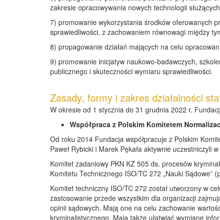
zakresie opracowywania nowych technologii służących 
7) promowanie wykorzystania środków oferowanych pr
sprawiedliwości, z zachowaniem równowagi między ty
8) propagowanie działań mających na celu opracowani
9) promowanie inicjatyw naukowo-badawczych, szkol
publicznego i skuteczności wymiaru sprawiedliwości.
Zasady, formy i zakres działalności sta
W okresie od 1 stycznia do 31 grudnia 2022 r. Fundacj
Współpraca z Polskim Komitetem Normaliza
Od roku 2014 Fundacja współpracuje z Polskim Komit
Paweł Rybicki i Marek Pękała aktywnie uczestniczyli 
Komitet zadaniowy PKN KZ 505 ds. procesów kryminali
Komitetu Technicznego ISO/TC 272 „Nauki Sądowe” (p
Komitet techniczny ISO/TC 272 został utworzony w cel
zastosowanie przede wszystkim dla organizacji zajmuj
opinii sądowych. Mają one na celu zachowanie wartoś
kryminalistycznego. Mają także ułatwiać wymianę info