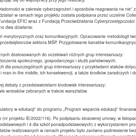
wiadomości w zakresie cyberzagrożeń i sposobów reagowania na nie” z
ziałań w ramach tego projektu została podpisana przez uczelnie Colle
Fundacja EFIC wraz z Fundacją Przeciwdziałania Cyberprzestępczości u
ano dwa działania:
łań merytorycznych oraz komunikacyjnych. Opracowanie metodologii tw
 dla przedsiębiorców sektora MŚP. Przygotowanie kanałów komunikacyjn
nych dostosowanych do oczekiwań różnych grup interesariuszy:
otoczenia społecznego, gospodarczego i służb państwowych;
h dla poszczególnych grup interesariuszy z przykładami ataków dotyc
 man-in-the middle, ich konsekwencji, a także środków zaradczych i d
j debaty z przedstawicielami środowisk interesariuszy;
ie wniosków zebranych w trakcie warsztatów.
ulatory w edukacji” do programu „Program wsparcia edukacji” finansow
 (nr projektu IE/2022/116). Po podpisaniu stosownej umowy, w listopad
podstawowych i 4 dla szkół ponadpodstawowych) z wykorzystaniem pro
tów realizowanych w ramach projektu było zarówno podniesienie bezp