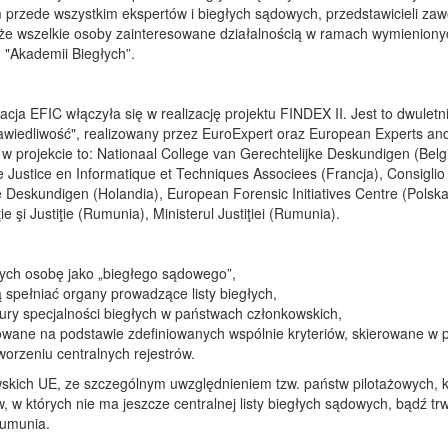
przede wszystkim ekspertów i biegłych sądowych, przedstawicieli za
akże wszelkie osoby zainteresowane działalnością w ramach wymienion
 "Akademii Biegłych”.
a EFIC włączyła się w realizację projektu FINDEX II. Jest to dwuletn
rawiedliwość", realizowany przez EuroExpert oraz European Experts and
y w projekcie to: Nationaal College van Gerechtelijke Deskundigen (Bel
ustice en Informatique et Techniques Associees (Francja), Consiglio Nazi
ke Deskundigen (Holandia), European Forensic Initiatives Centre (Polsk
ie şi Justiţie (Rumunia), Ministerul Justiţiei (Rumunia).
ących osobę jako „biegłego sądowego”,
 spełniać organy prowadzące listy biegłych,
ry specjalności biegłych w państwach członkowskich,
ane na podstawie zdefiniowanych wspólnie kryteriów, skierowane w pi
orzeniu centralnych rejestrów.
owskich UE, ze szczególnym uwzględnieniem tzw. państw pilotażowych,
 w których nie ma jeszcze centralnej listy biegłych sądowych, bądź t
Rumunia.