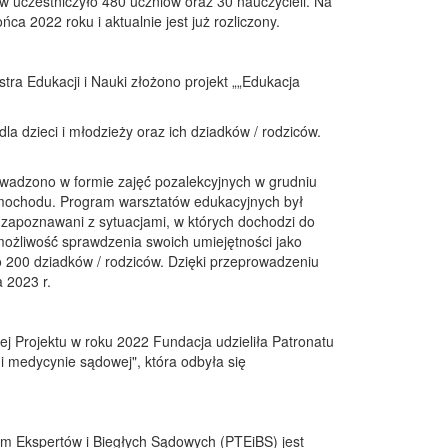
uczestniczyło 480 uczniów oraz 30 nauczycieli. Na
a 2022 roku i aktualnie jest już rozliczony.
ra Edukacji i Nauki złożono projekt „„Edukacja
 dzieci i młodzieży oraz ich dziadków / rodziców.
rowadzono w formie zajęć́ pozalekcyjnych w grudniu
mochodu. Program warsztatów edukacyjnych był
i zapoznawani z sytuacjami, w których dochodzi do
możliwość́ sprawdzenia swoich umiejętności jako
ło 200 dziadków / rodziców. Dzięki przeprowadzeniu
a 2023 r.
j Projektu w roku 2022 Fundacja udzieliła Patronatu
 medycynie sądowej", która odbyła się
m Ekspertów i Biegłych Sądowych (PTEiBS) jest