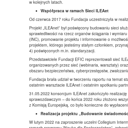
w kolejnych latach.
Współpraca w ramach Sieci ILEAet
Od czerwca 2017 roku Fundacja uczestniczyła w reali
Projekt „ILEAnet” był poświęcony budowaniu sieci sł
sprawiedliwości na rzecz organów ściągania i wymiar
(INC), promowanie projektu i informowanie o możliwośc
projektem, którego jesteśmy stałym członkiem, przyna
4) poświęconych m.in. standaryzacji.
Przedstawiciele Fundacji EFIC reprezentowali sieć IL
organizowanych przez sieć (webinaria, warsztaty) ora
obszaru bezpieczeństwa, cyberprzestępstw, zwalczania 
Fundacja brała udział w tworzeniu raportu na temat sta
ostatnim warsztacie ILEAnet i ostatnim spotkaniu part
31.05.2022 konsorcjum ILEAnet zakończyło realizację p
sprawozdawczym – do końca 2022 roku złożono wszyst
z Komisją Europejską, co było konieczne do wypłacenia
Realizacja projektu „Budowanie świadomośc
W lutym 2022 na zaproszenie uczelni Collegium Interma
ramach programu "Nauka dla Społeczeństwa”, zobowiązu