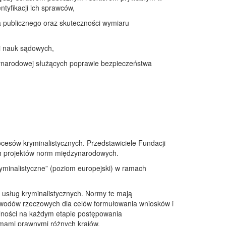
tyfikacji ich sprawców,
 publicznego oraz skuteczności wymiaru
i nauk sądowych,
ynarodowej służących poprawie bezpieczeństwa
esów kryminalistycznych. Przedstawiciele Fundacji
ych projektów norm międzynarodowych.
yminalistyczne” (poziom europejski) w ramach
 usług kryminalistycznych. Normy te mają
 dowodów rzeczowych dla celów formułowania wniosków i
lności na każdym etapie postępowania
emami prawnymi różnych krajów.