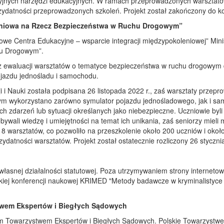
jnych narzędzi edukacyjnych. W ramach przeprowadzonych warsztatów 
ydatności przeprowadzonych szkoleń. Projekt został zakończony do końc
leniowa na Rzecz Bezpieczeństwa w Ruchu Drogowym”
 Centra Edukacyjne – wsparcie integracji międzypokoleniowej” Minist
hu Drogowym”.
 ewaluacji warsztatów o tematyce bezpieczeństwa w ruchu drogowym dla
ojazdu jednośladu i samochodu.
 i Nauki została podpisana 26 listopada 2022 r., zaś́ warsztaty przep
m wykorzystano zarówno symulator pojazdu jednośladowego, jak i sa
h zdarzeń́ lub sytuacji określanych jako niebezpieczne. Uczniowie byl
ali wiedzę i umiejętności na temat ich unikania, zaś́ seniorzy mieli 
o 8 warsztatów, co pozwoliło na przeszkolenie około 200 uczniów i oko
ydatności warsztatów. Projekt został ostatecznie rozliczony 26 styczni
łasnej działalności statutowej. Poza utrzymywaniem strony internetowe
iej konferencji naukowej KRIMED "Metody badawcze w kryminalistyce i
twem Ekspertów i Biegłych Sądowych
m Towarzystwem Ekspertów i Biegłych Sądowych. Polskie Towarzystwe