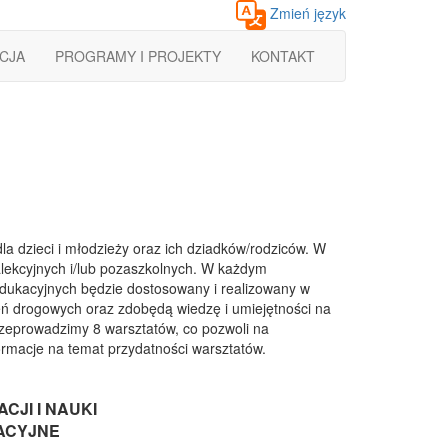
Zmień język
CJA
PROGRAMY I PROJEKTY
KONTAKT
dzieci i młodzieży oraz ich dziadków/rodziców. W
alekcyjnych i/lub pozaszkolnych. W każdym
dukacyjnych będzie dostosowany i realizowany w
́ drogowych oraz zdobędą wiedzę i umiejętności na
 przeprowadzimy 8 warsztatów, co pozwoli na
formacje na temat przydatności warsztatów.
JI I NAUKI
ACYJNE