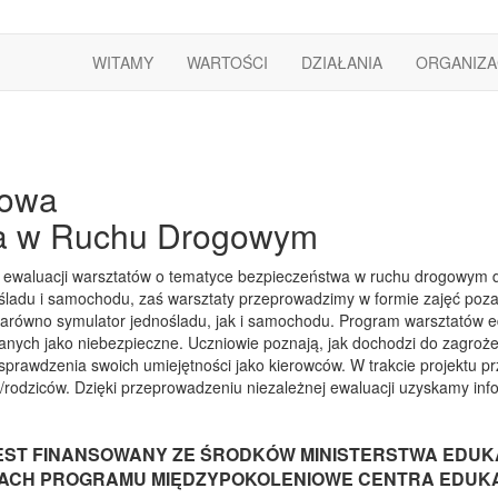
WITAMY
WARTOŚCI
DZIAŁANIA
ORGANIZA
iowa
wa w Ruchu Drogowym
waluacji warsztatów o tematyce bezpieczeństwa w ruchu drogowym dla 
́ladu i samochodu, zaś warsztaty przeprowadzimy w formie zajęć poz
ówno symulator jednośladu, jak i samochodu. Program warsztatów e
lanych jako niebezpieczne. Uczniowie poznają, jak dochodzi do zagrożen
́ć sprawdzenia swoich umiejętności jako kierowców. W trakcie projektu
w/rodziców. Dzięki przeprowadzeniu niezależnej ewaluacji uzyskamy in
EST FINANSOWANY ZE ŚRODKÓW MINISTERSTWA EDUKAC
ACH PROGRAMU MIĘDZYPOKOLENIOWE CENTRA EDUK