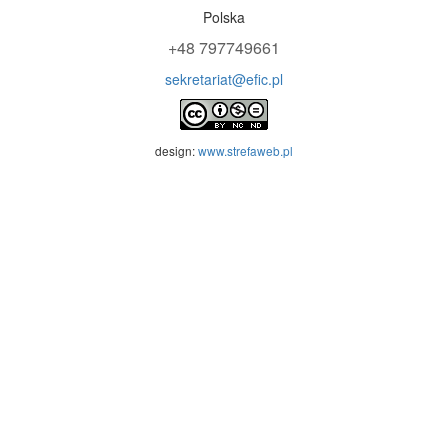
Polska
+48 797749661
sekretariat@efic.pl
design:
www.strefaweb.pl