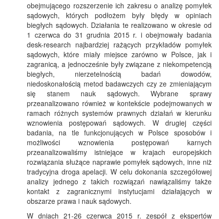
obejmującego rozszerzenie ich zakresu o analizę pomyłek
sądowych, których podłożem były błędy w opiniach
biegłych sądowych. Działania te realizowano w okresie od
1 czerwca do 31 grudnia 2015 r. i obejmowały badania
desk-research najbardziej rażących przykładów pomyłek
sądowych, które miały miejsce zarówno w Polsce, jak i
zagranicą, a jednocześnie były związane z niekompetencją
biegłych, nierzetelnością badań dowodów,
niedoskonałością metod badawczych czy ze zmieniającym
się stanem nauk sądowych. Wybrane sprawy
przeanalizowano również w kontekście podejmowanych w
ramach różnych systemów prawnych działań w kierunku
wznowienia postępowań sądowych. W drugiej części
badania, na tle funkcjonujących w Polsce sposobów i
możliwości wznowienia postępowań karnych
przeanalizowaliśmy istniejące w krajach europejskich
rozwiązania służące naprawie pomyłek sądowych, inne niż
tradycyjna droga apelacji. W celu dokonania szczegółowej
analizy jednego z takich rozwiązań nawiązaliśmy także
kontakt z zagranicznymi instytucjami działających w
obszarze prawa i nauk sądowych.
W dniach 21-26 czerwca 2015 r. zespół z ekspertów