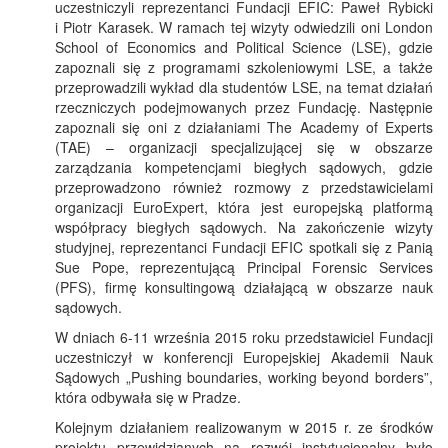
uczestniczyli reprezentanci Fundacji EFIC: Paweł Rybicki
i Piotr Karasek. W ramach tej wizyty odwiedzili oni London
School of Economics and Political Science (LSE), gdzie
zapoznali się z programami szkoleniowymi LSE, a także
przeprowadzili wykład dla studentów LSE, na temat działań
rzeczniczych podejmowanych przez Fundację. Następnie
zapoznali się oni z działaniami The Academy of Experts
(TAE) – organizacji specjalizującej się w obszarze
zarządzania kompetencjami biegłych sądowych, gdzie
przeprowadzono również rozmowy z przedstawicielami
organizacji EuroExpert, która jest europejską platformą
współpracy biegłych sądowych. Na zakończenie wizyty
studyjnej, reprezentanci Fundacji EFIC spotkali się z Panią
Sue Pope, reprezentującą Principal Forensic Services
(PFS), firmę konsultingową działającą w obszarze nauk
sądowych.
W dniach 6-11 września 2015 roku przedstawiciel Fundacji
uczestniczył w konferencji Europejskiej Akademii Nauk
Sądowych „Pushing boundaries, working beyond borders”,
która odbywała się w Pradze.
Kolejnym działaniem realizowanym w 2015 r. ze środków
projektu przewidzianych na rozwój instytucjonalny było