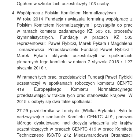
Ogółem w szkoleniach uczestniczyły 103 osoby.
Współpraca z Polskim Komitetem Normalizacyjnym
W roku 2014 Fundacja nawiązała formalną współpracę z
Polskim Komitetem Normalizacyjnym i przystąpiła do prac
w ramach komitetu zadaniowego KZ 505 ds. procesów
kryminalistycznych. Fundację w pracach KZ 505
reprezentowali: Paweł Rybicki, Marek Pękała i Magdalena
Tomaszewska. Przedstawiciele Fundacji Paweł Rybicki i
Marek Pękała aktywnie uczestniczyli w spotkaniach
plenarnych tego komitetu w dniach 7 stycznia 2015 r. i 27
stycznia 2016 r.
W ramach tych prac, przedstawiciel Fundacji Paweł Rybicki
uczestniczył w spotkaniach roboczych komitetu CEN/TC
419 Europejskiego Komitetu Normalizacyjnego
przedstawiając w trakcie tych prac stanowisko krajowe. W
2015 r. odbyły się dwa takie spotkania:
27-29 października w Londynie (Wielka Brytania). Było to
nadzwyczajne spotkanie Komitetu CEN/TC 419, podczas
którego dyskutowano nad decyzją włączenia się krajów
uczestniczących w pracach CEN/TC 419 w prace Komitetu
Technicznego ISO/TC 272 Międzynarodowej Organizacji