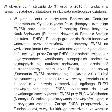
W okresie od 1 stycznia do 31 grudnia 2015 r. Fundacja w
ramach działalności statutowej realizowała następujące działania:
W porozumieniu z Instytutem Badawczym Centralne
Laboratorium Kryminalistyczne Policji (będącym członkiem
ENFSI) oraz nieformalną Europejską Siecią Instytutów
Nauk Sądowych (European Network of Forensic Science
Institutes - ENFSI) Fundacja gromadziła środki finansowe
wnoszone przez darczyńców na potrzeby ENFSI na
wydzielone konto i dysponowała nimi zgodnie z potrzebami
definiowanymi przez Zarząd ENFSI na działania związane z
międzynarodową współpracą europejskich podmiotów
zajmujących się naukami sądowymi, na działalność
o niedochodowym charakterze. Projekt ten, pod nazwą
„Secretariat ENFSI” rozpoczął się 1 stycznia 2013 r. i był
kontynuowany do końca 2015 r. w czwartym kwartale 2015
r. zgodnie z uchwałą zgromadzenia ogólnego ENFSI
obowiązki sekretariatu ENFSI przekazano do nowo
powołanego stowarzyszenia ENFSI przy BKA w Wiesbaden
(Niemcy). W trakcie przekazywania obowiązków, zgodnie
z przyjętymi zasadami, Zarząd ENFSI przeprowadził w
Fundacji audyt, w wyniku którego stwierdzono, że wszelkie