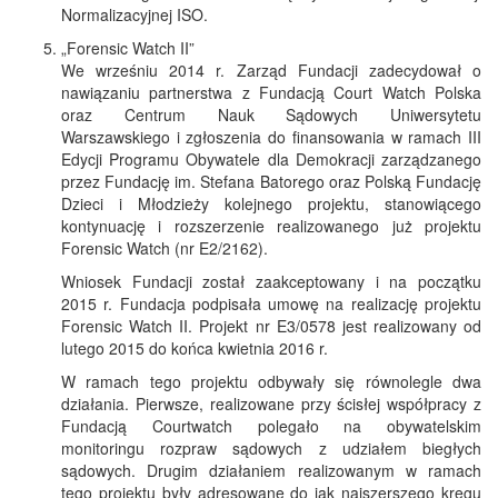
Normalizacyjnej ISO.
„Forensic Watch II”
We wrześniu 2014 r. Zarząd Fundacji zadecydował o
nawiązaniu partnerstwa z Fundacją Court Watch Polska
oraz Centrum Nauk Sądowych Uniwersytetu
Warszawskiego i zgłoszenia do finansowania w ramach III
Edycji Programu Obywatele dla Demokracji zarządzanego
przez Fundację im. Stefana Batorego oraz Polską Fundację
Dzieci i Młodzieży kolejnego projektu, stanowiącego
kontynuację i rozszerzenie realizowanego już projektu
Forensic Watch (nr E2/2162).
Wniosek Fundacji został zaakceptowany i na początku
2015 r. Fundacja podpisała umowę na realizację projektu
Forensic Watch II. Projekt nr E3/0578 jest realizowany od
lutego 2015 do końca kwietnia 2016 r.
W ramach tego projektu odbywały się równolegle dwa
działania. Pierwsze, realizowane przy ścisłej współpracy z
Fundacją Courtwatch polegało na obywatelskim
monitoringu rozpraw sądowych z udziałem biegłych
sądowych. Drugim działaniem realizowanym w ramach
tego projektu były adresowane do jak najszerszego kręgu