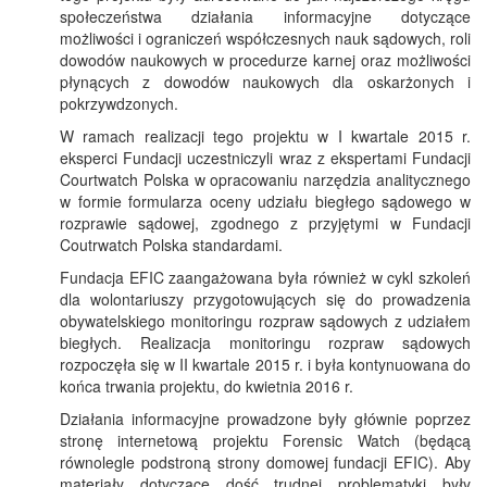
społeczeństwa działania informacyjne dotyczące
możliwości i ograniczeń współczesnych nauk sądowych, roli
dowodów naukowych w procedurze karnej oraz możliwości
płynących z dowodów naukowych dla oskarżonych i
pokrzywdzonych.
W ramach realizacji tego projektu w I kwartale 2015 r.
eksperci Fundacji uczestniczyli wraz z ekspertami Fundacji
Courtwatch Polska w opracowaniu narzędzia analitycznego
w formie formularza oceny udziału biegłego sądowego w
rozprawie sądowej, zgodnego z przyjętymi w Fundacji
Coutrwatch Polska standardami.
Fundacja EFIC zaangażowana była również w cykl szkoleń
dla wolontariuszy przygotowujących się do prowadzenia
obywatelskiego monitoringu rozpraw sądowych z udziałem
biegłych. Realizacja monitoringu rozpraw sądowych
rozpoczęła się w II kwartale 2015 r. i była kontynuowana do
końca trwania projektu, do kwietnia 2016 r.
Działania informacyjne prowadzone były głównie poprzez
stronę internetową projektu Forensic Watch (będącą
równolegle podstroną strony domowej fundacji EFIC). Aby
materiały dotyczące dość trudnej problematyki były