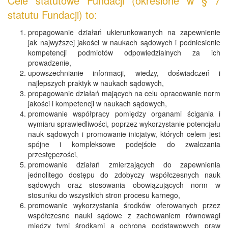
Cele statutowe Fundacji (określone w § 7
statutu Fundacji) to:
propagowanie działań ukierunkowanych na zapewnienie
jak najwyższej jakości w naukach sądowych i podniesienie
kompetencji podmiotów odpowiedzialnych za ich
prowadzenie,
upowszechnianie informacji, wiedzy, doświadczeń i
najlepszych praktyk w naukach sądowych,
propagowanie działań mających na celu opracowanie norm
jakości i kompetencji w naukach sądowych,
promowanie współpracy pomiędzy organami ścigania i
wymiaru sprawiedliwości, poprzez wykorzystanie potencjału
nauk sądowych i promowanie inicjatyw, których celem jest
spójne i kompleksowe podejście do zwalczania
przestępczości,
promowanie działań zmierzających do zapewnienia
jednolitego dostępu do zdobyczy współczesnych nauk
sądowych oraz stosowania obowiązujących norm w
stosunku do wszystkich stron procesu karnego,
promowanie wykorzystania środków oferowanych przez
współczesne nauki sądowe z zachowaniem równowagi
między tymi środkami a ochroną podstawowych praw