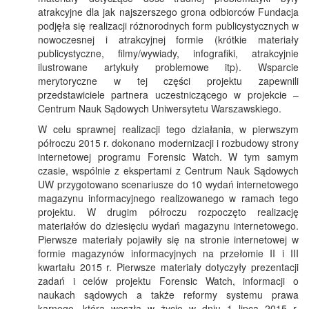
atrakcyjne dla jak najszerszego grona odbiorców Fundacja
podjęła się realizacji różnorodnych form publicystycznych w
nowoczesnej i atrakcyjnej formie (krótkie materiały
publicystyczne, filmy/wywiady, infografiki, atrakcyjnie
ilustrowane artykuły problemowe itp). Wsparcie
merytoryczne w tej części projektu zapewnili
przedstawiciele partnera uczestniczącego w projekcie –
Centrum Nauk Sądowych Uniwersytetu Warszawskiego.
W celu sprawnej realizacji tego działania, w pierwszym
półroczu 2015 r. dokonano modernizacji i rozbudowy strony
internetowej programu Forensic Watch. W tym samym
czasie, wspólnie z ekspertami z Centrum Nauk Sądowych
UW przygotowano scenariusze do 10 wydań internetowego
magazynu informacyjnego realizowanego w ramach tego
projektu. W drugim półroczu rozpoczęto realizację
materiałów do dziesięciu wydań magazynu internetowego.
Pierwsze materiały pojawiły się na stronie internetowej w
formie magazynów informacyjnych na przełomie II i III
kwartału 2015 r. Pierwsze materiały dotyczyły prezentacji
zadań i celów projektu Forensic Watch, informacji o
naukach sądowych a także reformy systemu prawa
karnego, która weszła w życie w dniu 1 lipca 2015 r.