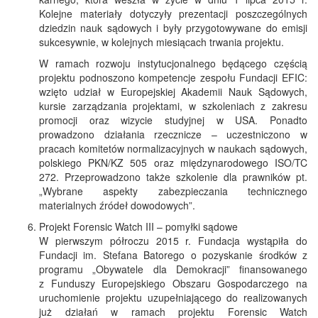
Kolejne materiały dotyczyły prezentacji poszczególnych
dziedzin nauk sądowych i były przygotowywane do emisji
sukcesywnie, w kolejnych miesiącach trwania projektu.
W ramach rozwoju instytucjonalnego będącego częścią
projektu podnoszono kompetencje zespołu Fundacji EFIC:
wzięto udział w Europejskiej Akademii Nauk Sądowych,
kursie zarządzania projektami, w szkoleniach z zakresu
promocji oraz wizycie studyjnej w USA. Ponadto
prowadzono działania rzecznicze – uczestniczono w
pracach komitetów normalizacyjnych w naukach sądowych,
polskiego PKN/KZ 505 oraz międzynarodowego ISO/TC
272. Przeprowadzono także szkolenie dla prawników pt.
„Wybrane aspekty zabezpieczania technicznego
materialnych źródeł dowodowych”.
Projekt Forensic Watch III – pomyłki sądowe
W pierwszym półroczu 2015 r. Fundacja wystąpiła do
Fundacji im. Stefana Batorego o pozyskanie środków z
programu „Obywatele dla Demokracji” finansowanego
z Funduszy Europejskiego Obszaru Gospodarczego na
uruchomienie projektu uzupełniającego do realizowanych
już działań w ramach projektu Forensic Watch