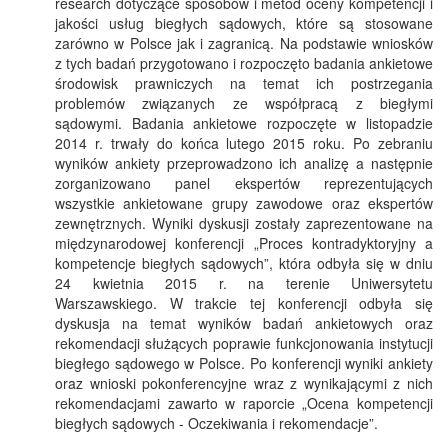
research dotyczące sposobów i metod oceny kompetencji i
jakości usług biegłych sądowych, które są stosowane
zarówno w Polsce jak i zagranicą. Na podstawie wniosków
z tych badań przygotowano i rozpoczęto badania ankietowe
środowisk prawniczych na temat ich postrzegania
problemów związanych ze współpracą z biegłymi
sądowymi. Badania ankietowe rozpoczęte w listopadzie
2014 r. trwały do końca lutego 2015 roku. Po zebraniu
wyników ankiety przeprowadzono ich analizę a następnie
zorganizowano panel ekspertów reprezentujących
wszystkie ankietowane grupy zawodowe oraz ekspertów
zewnętrznych. Wyniki dyskusji zostały zaprezentowane na
międzynarodowej konferencji „Proces kontradyktoryjny a
kompetencje biegłych sądowych”, która odbyła się w dniu
24 kwietnia 2015 r. na terenie Uniwersytetu
Warszawskiego. W trakcie tej konferencji odbyła się
dyskusja na temat wyników badań ankietowych oraz
rekomendacji służących poprawie funkcjonowania instytucji
biegłego sądowego w Polsce. Po konferencji wyniki ankiety
oraz wnioski pokonferencyjne wraz z wynikającymi z nich
rekomendacjami zawarto w raporcie „Ocena kompetencji
biegłych sądowych - Oczekiwania i rekomendacje”.