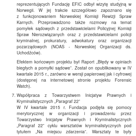
reprezentujących Fundację EFIC odbył wizytę studyjną w
Norwegii. W jej trakcie szczegółowo zapoznano się
z funkcjonowaniem Norweskiej Komisji Rewizji Spraw
Karnych. Przeprowadzono także rozmowy na temat
pomyłek sądowych z przedstawicielami Policyjnej Komisji
Spraw Nierozwiązanych oraz z przedstawicielami policji
kryminalnej, prokuratury, adwokatury oraz organizacji
pozarządowych (NOAS - Norweskiej Organizacji ds.
Uchodźców).
Efektem końcowym projektu był Raport „Błędy w opiniach
biegłych a pomyłki sądowe”. Został on opublikowany w IV
kwartale 2015 r., zarówno w wersji papierowej jak i cyfrowej
(dostępnej na internetowej stronie projektu Forensic
Watch).
Współpraca z Towarzystwem Inicjatyw Prawnych i
Kryminalistycznych „Paragraf 22”
W IV kwartale 2015 r. Fundacja podjęła się pomocy
merytorycznej w organizacji i prowadzeniu przez
Towarzystwo Inicjatyw Prawnych i Kryminalistycznych
„Paragraf 22” cyklu warsztatów kryminalistycznych pod
tytułem „Na miejscu zdarzenia”. Warsztaty te były