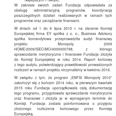
W zakresie swoich zadań Fundacja odpowiadała za
obsługę administracyjną programów, koordynację
poszczególnych działań realizowanych w ramach tych
programów oraz zarządzanie finansami.
W dniach od 1 do 6 lipca 2015 r. na zlecenie Komisji
Europejskiej firma EY spółka z o. o., Business Advisory
spółka komandytowa przeprowadziła audyt finansowy
projektu Monopoly 2009
HOME/2009/ISEC/MO/4000000798, z którego
sprawozdanie merytoryczne i finansowe Fundacja złożyła
do Komisji Europejskiej w roku 2014. Raport końcowy
z tego audytu, potwierdzający prawidłowość prowadzonych
rozliczeń w ramach projektu otrzymaliśmy w kwietniu 2016.
W związku z tym, że program „ENFSI Monopoly 2010”
zakończył się z końcem 2014 roku, w pierwszym kwartale
2015 roku Fundacja uporządkowała całą dokumentację
tego programu, przygotowała sprawozdanie merytoryczne
oraz finansowe i złożyła je w wymaganym terminie do
Komisji. Fundacja została poinformowana o przyjęciu
złożonego rozliczenia końcowego przez Komisję
Europejską.