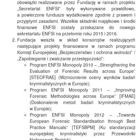
obowiązki realizowane przez Fundację w ramach projektu
„Secretariat ENFSI” były wykonywane prawidłowo,
a powierzone fundusze wydatkowane zgodnie z prawem i
przyjętymi zasadami. Wszelkie składniki majątkowe i środki
finansowe ENFSI zostały przekazane do nowego
sekretariatu ENFSI na przełomie roku 2015 i 2016.
Fundacja weszła w skład konsorcjów realizujących
następujące projekty finansowane w ramach programu
Komisji Europejskiej „Bezpieczeństwo i ochrona wolności” /
„Zapobieganie i zwalczanie przestępczości”:
Program ENFSI Monopoly 2010 – „Strengthening the
Evaluation of Forensic Results across Europe”
[STEOFRAE] (Wzmocnienie oceny wyników badań
kryminalistycznych w Europie);
Program ENFSI Monopoly 2011 – „Improving
Forensic Methodologies across Europe” [IFMAE]
(Doskonalenie metod badań kryminalistycznych
w Europie);
Program ENFSI Monopoly 2012 – „Towards
European Forensic Standardisation through Best
Practice Manuals” [TEFSBPM] (Ku standaryzacji
europejskiej kryminalistyki przez Przewodniki
Najlepszych Praktyk).