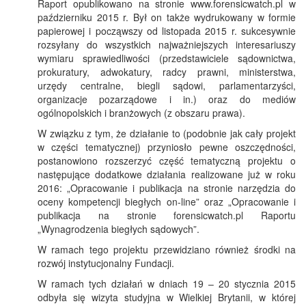
Raport opublikowano na stronie www.forensicwatch.pl w
październiku 2015 r. Był on także wydrukowany w formie
papierowej i począwszy od listopada 2015 r. sukcesywnie
rozsyłany do wszystkich najważniejszych interesariuszy
wymiaru sprawiedliwości (przedstawiciele sądownictwa,
prokuratury, adwokatury, radcy prawni, ministerstwa,
urzędy centralne, biegli sądowi, parlamentarzyści,
organizacje pozarządowe i in.) oraz do mediów
ogólnopolskich i branżowych (z obszaru prawa).
W związku z tym, że działanie to (podobnie jak cały projekt
w części tematycznej) przyniosło pewne oszczędności,
postanowiono rozszerzyć część tematyczną projektu o
następujące dodatkowe działania realizowane już w roku
2016: „Opracowanie i publikacja na stronie narzędzia do
oceny kompetencji biegłych on-line” oraz „Opracowanie i
publikacja na stronie forensicwatch.pl Raportu
„Wynagrodzenia biegłych sądowych”.
W ramach tego projektu przewidziano również środki na
rozwój instytucjonalny Fundacji.
W ramach tych działań w dniach 19 – 20 stycznia 2015
odbyła się wizyta studyjna w Wielkiej Brytanii, w której