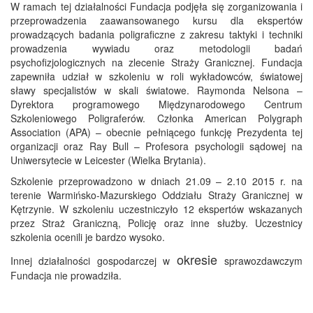
W ramach tej działalności Fundacja podjęła się zorganizowania i
przeprowadzenia zaawansowanego kursu dla ekspertów
prowadzących badania poligraficzne z zakresu taktyki i techniki
prowadzenia wywiadu oraz metodologii badań
psychofizjologicznych na zlecenie Straży Granicznej. Fundacja
zapewniła udział w szkoleniu w roli wykładowców, światowej
sławy specjalistów w skali światowe. Raymonda Nelsona –
Dyrektora programowego Międzynarodowego Centrum
Szkoleniowego Poligraferów. Członka American Polygraph
Association (APA) – obecnie pełniącego funkcję Prezydenta tej
organizacji oraz Ray Bull – Profesora psychologii sądowej na
Uniwersytecie w Leicester (Wielka Brytania).
Szkolenie przeprowadzono w dniach 21.09 – 2.10 2015 r. na
terenie Warmińsko-Mazurskiego Oddziału Straży Granicznej w
Kętrzynie. W szkoleniu uczestniczyło 12 ekspertów wskazanych
przez Straż Graniczną, Policję oraz inne służby. Uczestnicy
szkolenia ocenili je bardzo wysoko.
okresie
Innej działalności gospodarczej w
sprawozdawczym
Fundacja nie prowadziła.