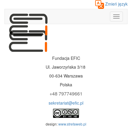
Zmień język
Toggle
navigati
Fundacja EFIC
Ul. Jaworzyńska 3/18
00-634 Warszawa
Polska
+48 797749661
sekretariat@efic.pl
design:
www.strefaweb.pl